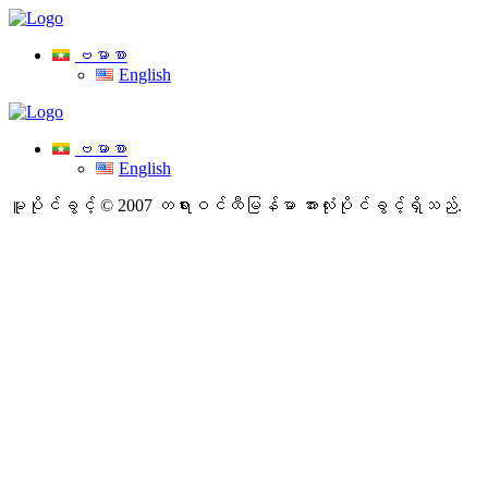
ဗမာစာ
English
ဗမာစာ
English
မူပိုင်ခွင့် © 2007 တရားဝင်ထီမြန်မာ
အားလုံးပိုင်ခွင့်ရှိသည်.