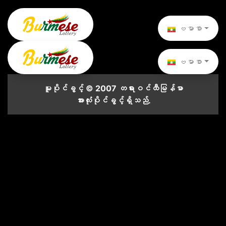
ဗမာစာ
ဗမာစာ
မူပိုင်ခွင့် © 2007 တရားဝင်ထီမြန်မာ
အားလုံးပိုင်ခွင့်ရှိသည်.