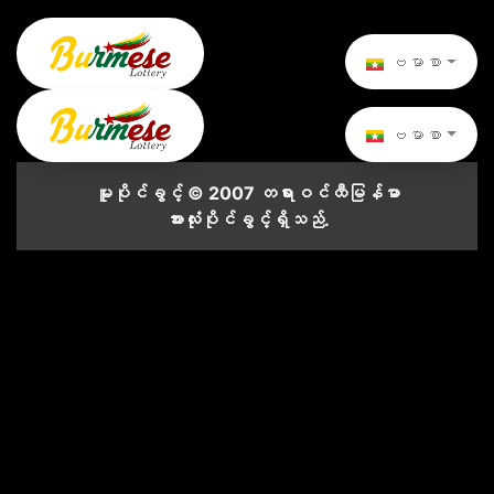
ဗမာစာ
ဗမာစာ
မူပိုင်ခွင့် © 2007 တရားဝင်ထီမြန်မာ
အားလုံးပိုင်ခွင့်ရှိသည်.