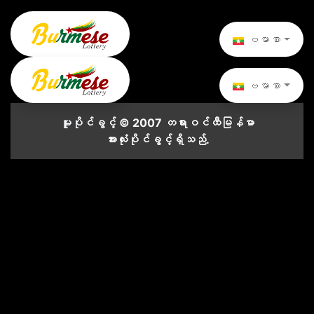
ဗမာစာ
ဗမာစာ
မူပိုင်ခွင့် © 2007 တရားဝင်ထီမြန်မာ
အားလုံးပိုင်ခွင့်ရှိသည်.