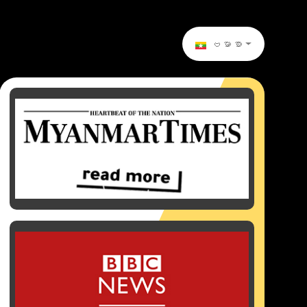
ဗမာစာ