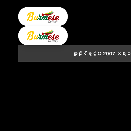
မူပိုင်ခွင့် © 2007 တရား