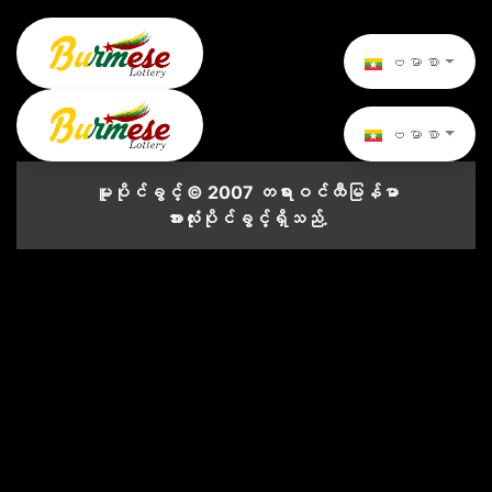
ဗမာစာ
ဗမာစာ
မူပိုင်ခွင့် © 2007 တရားဝင်ထီမြန်မာ
အားလုံးပိုင်ခွင့်ရှိသည်.