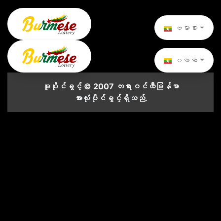
ဗမာစာ
ဗမာစာ
မူပိုင်ခွင့် © 2007 တရားဝင်ထီမြန်မာ
အားလုံးပိုင်ခွင့်ရှိသည်.