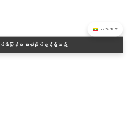
ဗမာစာ
ဝင်ထီမြန်မာ
အားလုံးပိုင်ခွင့်ရှိသည်.