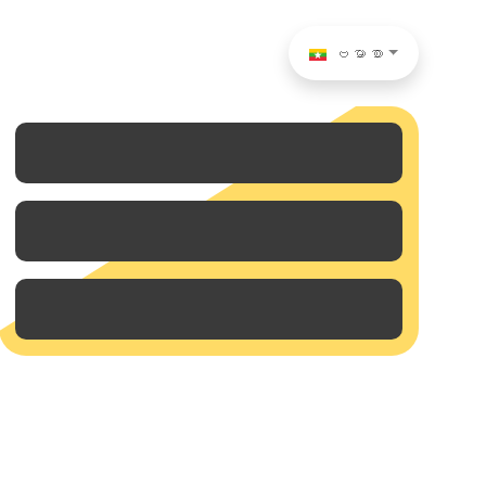
ဗမာစာ