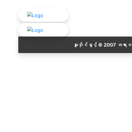
မူပိုင်ခွင့် © 2007 တရား