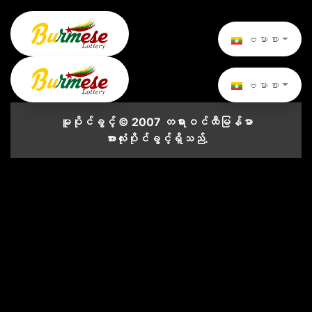
ဗမာစာ
ဗမာစာ
မူပိုင်ခွင့် © 2007 တရားဝင်ထီမြန်မာ
အားလုံးပိုင်ခွင့်ရှိသည်.