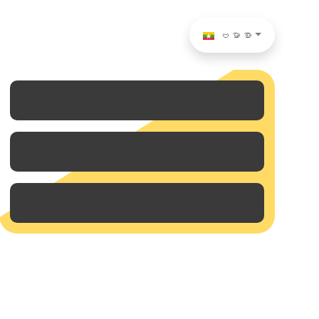
ဗမာစာ