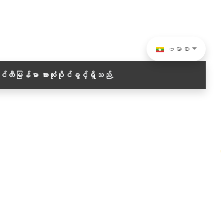
ဗမာစာ
ဝင်ထီမြန်မာ
အားလုံးပိုင်ခွင့်ရှိသည်.