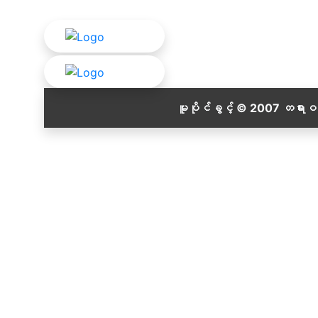
မူပိုင်ခွင့် © 2007 တရား