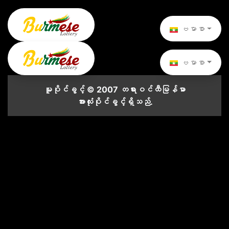
ဗမာစာ
ဗမာစာ
မူပိုင်ခွင့် © 2007 တရားဝင်ထီမြန်မာ
အားလုံးပိုင်ခွင့်ရှိသည်.