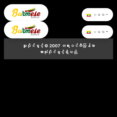
ဗမာစာ
ဗမာစာ
မူပိုင်ခွင့် © 2007 တရားဝင်ထီမြန်မာ
အားလုံးပိုင်ခွင့်ရှိသည်.