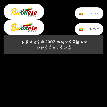
ဗမာစာ
ဗမာစာ
မူပိုင်ခွင့် © 2007 တရားဝင်ထီမြန်မာ
အားလုံးပိုင်ခွင့်ရှိသည်.