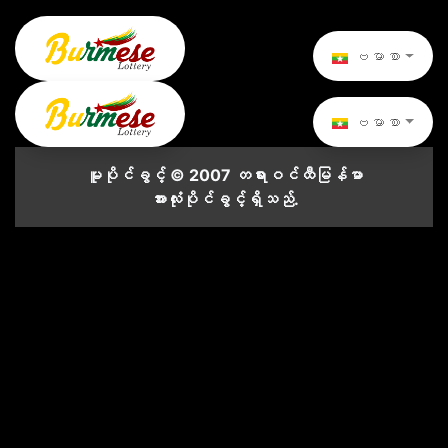
ဗမာစာ
ဗမာစာ
မူပိုင်ခွင့် © 2007 တရားဝင်ထီမြန်မာ
အားလုံးပိုင်ခွင့်ရှိသည်.