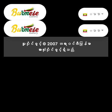
ဗမာစာ
ဗမာစာ
မူပိုင်ခွင့် © 2007 တရားဝင်ထီမြန်မာ
အားလုံးပိုင်ခွင့်ရှိသည်.