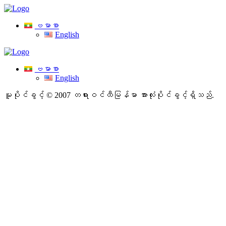
ဗမာစာ
English
ဗမာစာ
English
မူပိုင်ခွင့် © 2007 တရားဝင်ထီမြန်မာ
အားလုံးပိုင်ခွင့်ရှိသည်.