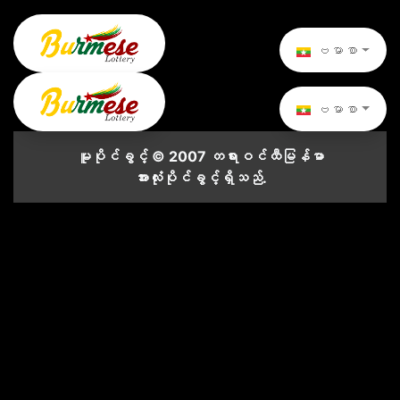
ဗမာစာ
ဗမာစာ
မူပိုင်ခွင့် © 2007 တရားဝင်ထီမြန်မာ
အားလုံးပိုင်ခွင့်ရှိသည်.