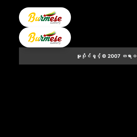
မူပိုင်ခွင့် © 2007 တရား