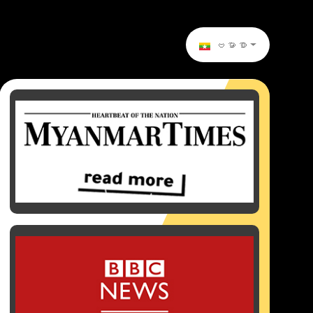
ဗမာစာ