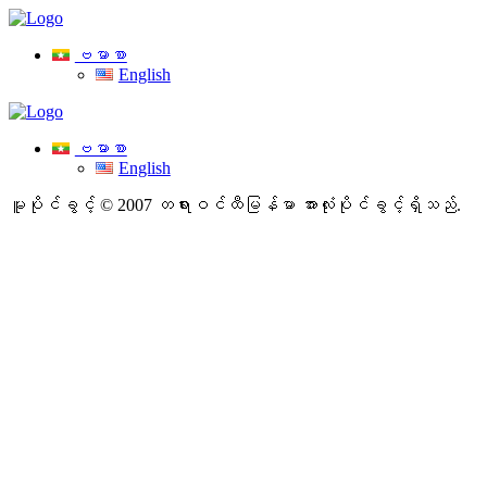
ဗမာစာ
English
ဗမာစာ
English
မူပိုင်ခွင့် © 2007 တရားဝင်ထီမြန်မာ
အားလုံးပိုင်ခွင့်ရှိသည်.