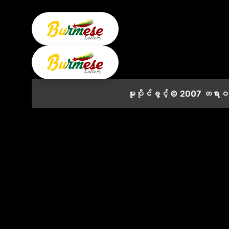
မူပိုင်ခွင့် © 2007 တရား