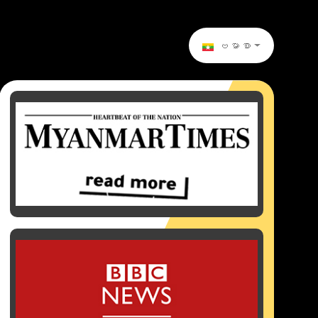
ဗမာစာ