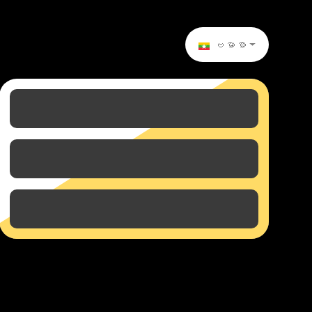
ဗမာစာ