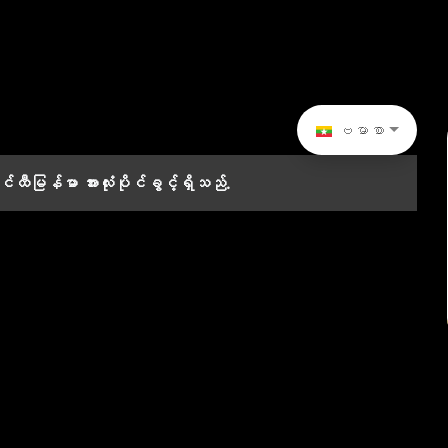
ဗမာစာ
ဝင်ထီမြန်မာ
အားလုံးပိုင်ခွင့်ရှိသည်.