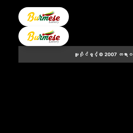
မူပိုင်ခွင့် © 2007 တရား