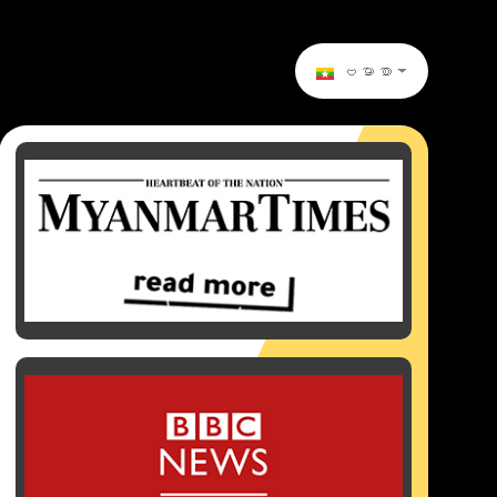
ဗမာစာ