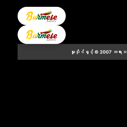
မူပိုင်ခွင့် © 2007 တရား