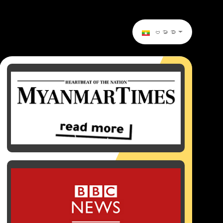
ဗမာစာ