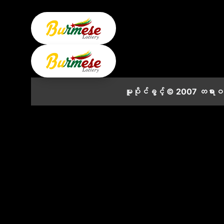
မူပိုင်ခွင့် © 2007 တရား