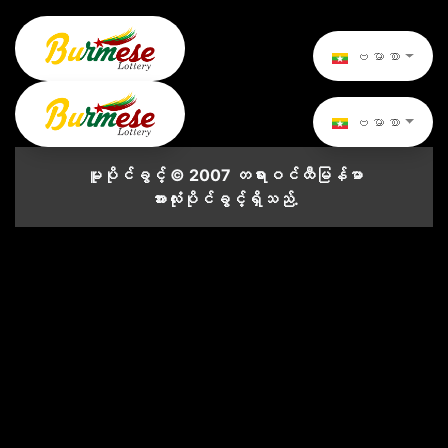
ဗမာစာ
ဗမာစာ
မူပိုင်ခွင့် © 2007 တရားဝင်ထီမြန်မာ
အားလုံးပိုင်ခွင့်ရှိသည်.