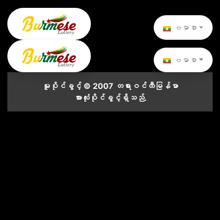
ဗမာစာ
ဗမာစာ
မူပိုင်ခွင့် © 2007 တရားဝင်ထီမြန်မာ
အားလုံးပိုင်ခွင့်ရှိသည်.