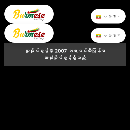
ဗမာစာ
ဗမာစာ
မူပိုင်ခွင့် © 2007 တရားဝင်ထီမြန်မာ
အားလုံးပိုင်ခွင့်ရှိသည်.