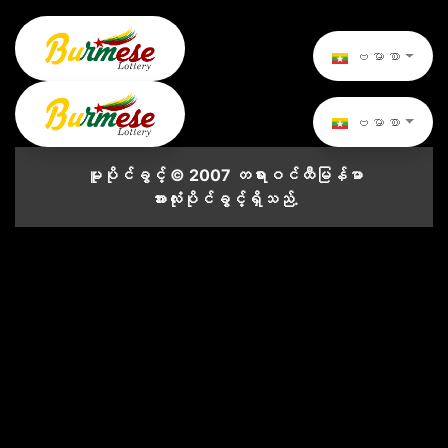
ဗမာစာ
ဗမာစာ
မူပိုင်ခွင့် © 2007 တရားဝင်ထီမြန်မာ
အားလုံးပိုင်ခွင့်ရှိသည်.