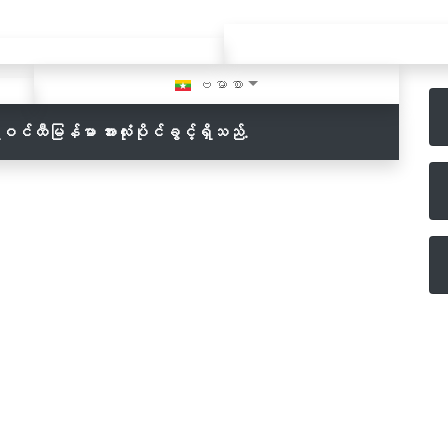
ဗမာစာ
ားဝင်ထီမြန်မာ
အားလုံးပိုင်ခွင့်ရှိသည်.