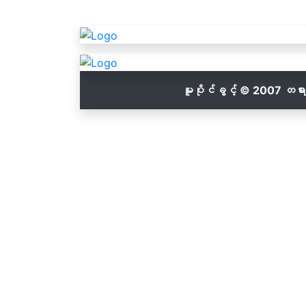
မူပိုင်ခွင့် © 2007 တရ