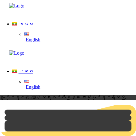
ဗမာစာ
English
ဗမာစာ
English
မူပိုင်ခွင့် © 2007 တရားဝင်ထီမြန်မာ
အားလုံးပိုင်ခွင့်ရှိသည်.