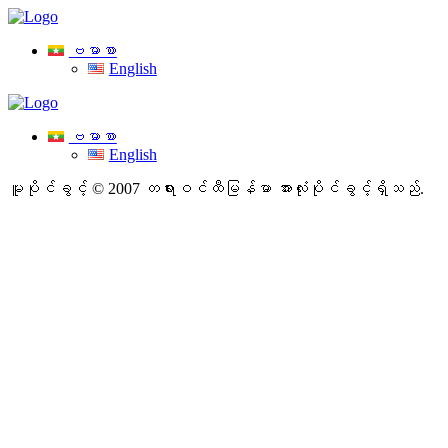
ဗမာစာ
English
ဗမာစာ
English
မူပိုင်ခွင့် © 2007 တရားဝင်ထီမြန်မာ
အားလုံးပိုင်ခွင့်ရှိသည်.