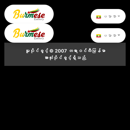
ဗမာစာ
ဗမာစာ
မူပိုင်ခွင့် © 2007 တရားဝင်ထီမြန်မာ
အားလုံးပိုင်ခွင့်ရှိသည်.