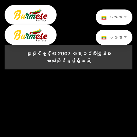
ဗမာစာ
ဗမာစာ
မူပိုင်ခွင့် © 2007 တရားဝင်ထီမြန်မာ
အားလုံးပိုင်ခွင့်ရှိသည်.