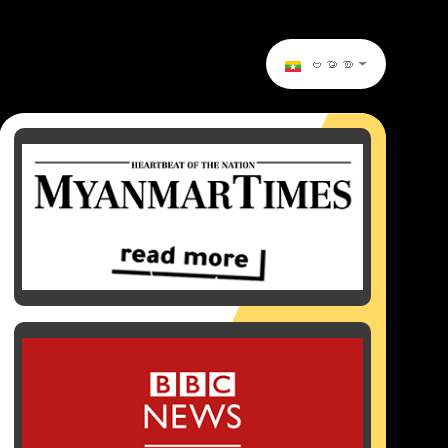
ဗမာစာ