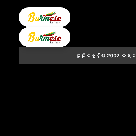
မူပိုင်ခွင့် © 2007 တရား