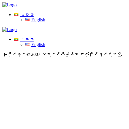
ဗမာစာ
English
ဗမာစာ
English
မူပိုင်ခွင့် © 2007 တရားဝင်ထီမြန်မာ
အားလုံးပိုင်ခွင့်ရှိသည်.