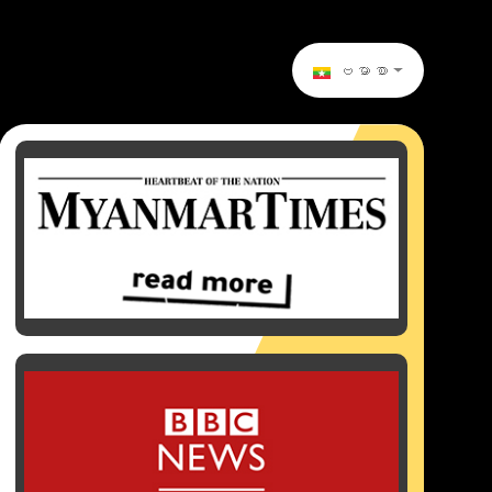
ဗမာစာ