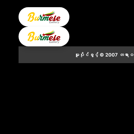
မူပိုင်ခွင့် © 2007 တရား