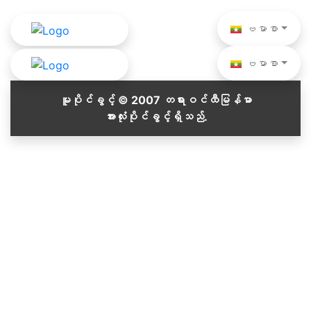
ဗမာစာ
ဗမာစာ
မူပိုင်ခွင့် © 2007 တရားဝင်ထီမြန်မာ
အားလုံးပိုင်ခွင့်ရှိသည်.