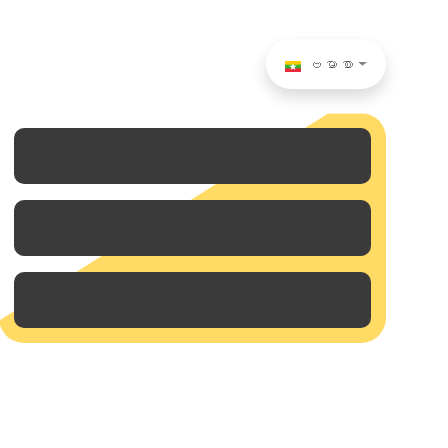
ဗမာစာ