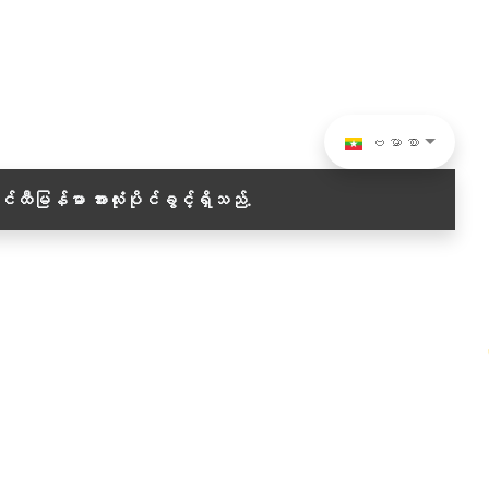
ဗမာစာ
ဝင်ထီမြန်မာ
အားလုံးပိုင်ခွင့်ရှိသည်.