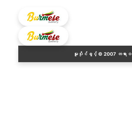
မူပိုင်ခွင့် © 2007 တရား