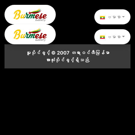
ဗမာစာ
ဗမာစာ
မူပိုင်ခွင့် © 2007 တရားဝင်ထီမြန်မာ
အားလုံးပိုင်ခွင့်ရှိသည်.