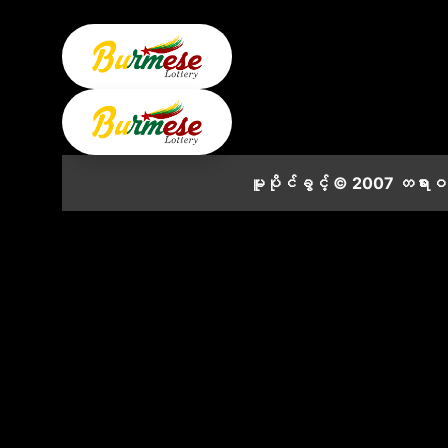
မူပိုင်ခွင့် © 2007 တရား