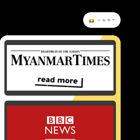
ဗမာစာ