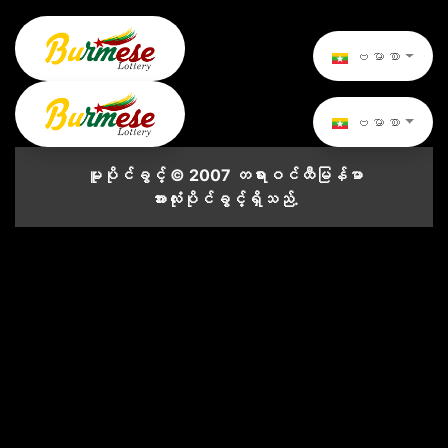
ဗမာစာ
ဗမာစာ
မူပိုင်ခွင့် © 2007 တရားဝင်ထီမြန်မာ
အားလုံးပိုင်ခွင့်ရှိသည်.