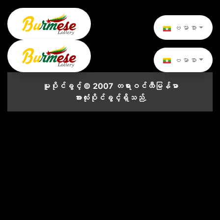
ဗမာစာ
ဗမာစာ
မူပိုင်ခွင့် © 2007 တရားဝင်ထီမြန်မာ
အားလုံးပိုင်ခွင့်ရှိသည်.