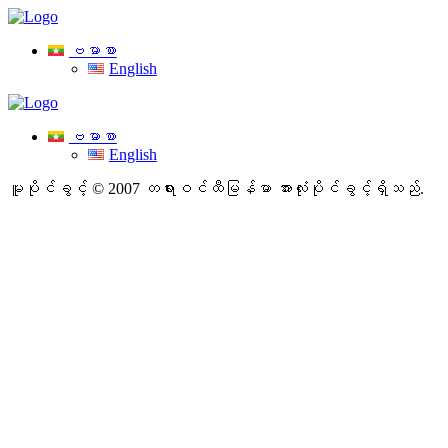
ဗမာစာ
English
ဗမာစာ
English
မူပိုင်ခွင့် © 2007 တရားဝင်ထီမြန်မာ
အားလုံးပိုင်ခွင့်ရှိသည်.