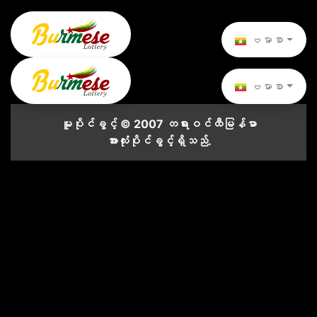
ဗမာစာ
ဗမာစာ
မူပိုင်ခွင့် © 2007 တရားဝင်ထီမြန်မာ
အားလုံးပိုင်ခွင့်ရှိသည်.