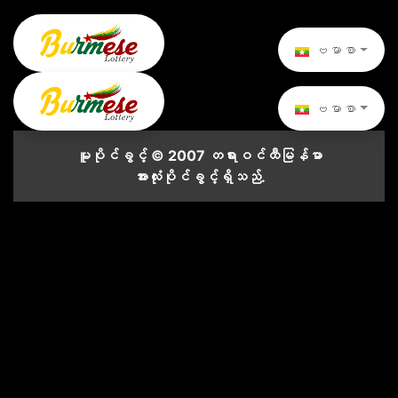
ဗမာစာ
ဗမာစာ
မူပိုင်ခွင့် © 2007 တရားဝင်ထီမြန်မာ
အားလုံးပိုင်ခွင့်ရှိသည်.