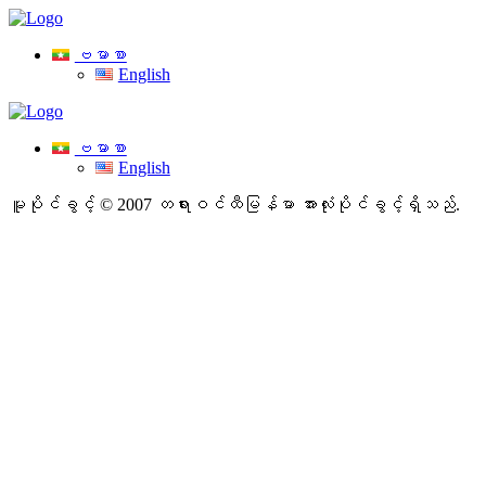
ဗမာစာ
English
ဗမာစာ
English
မူပိုင်ခွင့် © 2007 တရားဝင်ထီမြန်မာ
အားလုံးပိုင်ခွင့်ရှိသည်.