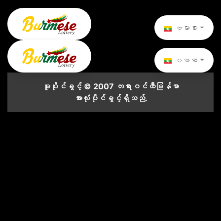
ဗမာစာ
ဗမာစာ
မူပိုင်ခွင့် © 2007 တရားဝင်ထီမြန်မာ
အားလုံးပိုင်ခွင့်ရှိသည်.