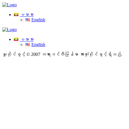
ဗမာစာ
English
ဗမာစာ
English
မူပိုင်ခွင့် © 2007 တရားဝင်ထီမြန်မာ
အားလုံးပိုင်ခွင့်ရှိသည်.