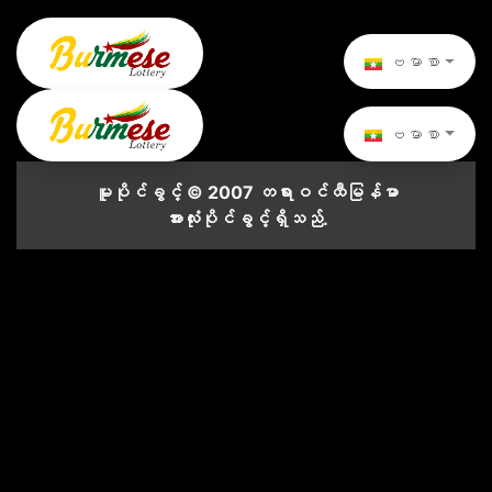
ဗမာစာ
ဗမာစာ
မူပိုင်ခွင့် © 2007 တရားဝင်ထီမြန်မာ
အားလုံးပိုင်ခွင့်ရှိသည်.