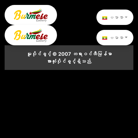
ဗမာစာ
ဗမာစာ
မူပိုင်ခွင့် © 2007 တရားဝင်ထီမြန်မာ
အားလုံးပိုင်ခွင့်ရှိသည်.